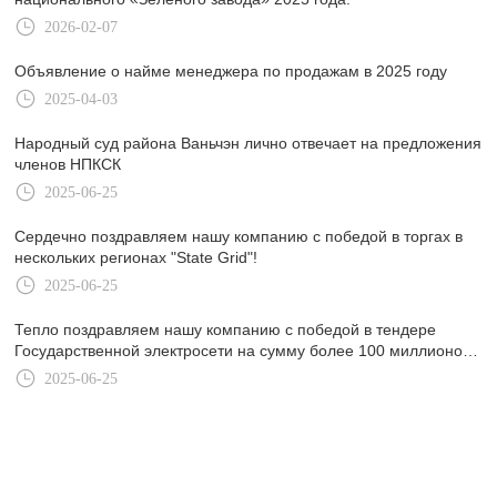
2026-02-07
Объявление о найме менеджера по продажам в 2025 году
2025-04-03
Народный суд района Ваньчэн лично отвечает на предложения
членов НПКСК
2025-06-25
Сердечно поздравляем нашу компанию с победой в торгах в
нескольких регионах "State Grid"!
2025-06-25
Тепло поздравляем нашу компанию с победой в тендере
Государственной электросети на сумму более 100 миллионов
юаней в первой половине 2025 года.
2025-06-25