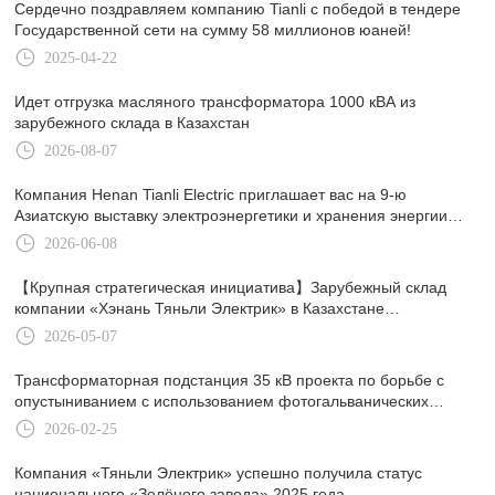
Сердечно поздравляем компанию Tianli с победой в тендере
Государственной сети на сумму 58 миллионов юаней!
2025-04-22
Идет отгрузка масляного трансформатора 1000 кВА из
зарубежного склада в Казахстан
2026-08-07
Компания Henan Tianli Electric приглашает вас на 9-ю
Азиатскую выставку электроэнергетики и хранения энергии
EPES
2026-06-08
【Крупная стратегическая инициатива】Зарубежный склад
компании «Хэнань Тяньли Электрик» в Казахстане
официально введён в эксплуатацию — компания углубляет
2026-05-07
присутствие на рынке Центральной Азии и открывает новый
этап глобализации.
Трансформаторная подстанция 35 кВ проекта по борьбе с
опустыниванием с использованием фотогальванических
установок в Минфэне, Синьцзян, компании China Railway
2026-02-25
Construction успешно отправлена.
Компания «Тяньли Электрик» успешно получила статус
национального «Зелёного завода» 2025 года.